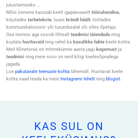
jutustamiseks …
Mõni inimene kasutab keelt igapäevaselt
töövahendina
,
kirjutades
tarbetekste
, luues
brändi häält
, töötades
kommunikatsiooni- või turundusalal või olles õpetaja.
Osa inimesi aga soovib lihtsalt
teadmisi täiendada
ning
kuulata
huvitavaid
ning vahel ka
kasulikke
fakte
keele kohta.
Meil Kõnetorus on mitmekümne aasta jagu
kogemust
ja
teadmisi
ning meie soov on neid kõigi keelesõpradega
jagada.
Loe
pakutavate teenuste kohta
lähemalt. Huvitavat keele
kohta saad teada ka meie
Instagrami lehelt
ning
blogist
.
KAS SUL ON