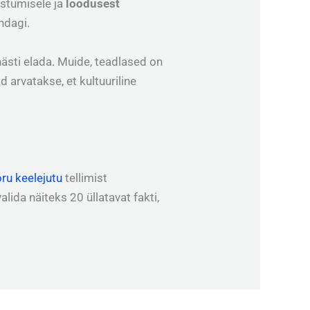
astumisele ja
loodusest
ndagi.
 hästi elada. Muide, teadlased on
id arvatakse, et kultuuriline
ru keelejutu
tellimist
ida näiteks 20 üllatavat fakti,