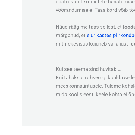
abstraktsete mõistete tähistamisek
võõrandumisele. Taas kord võib tõ
Nüüd räägime taas sellest, et
lood
märganud, et
elurikastes piirkond
mitmekesisus kujuneb välja just
lo
Kui see teema sind huvitab …
Kui tahaksid rohkemgi kuulda selles
meeskonnaüritusele. Tuleme kohale 
mida koolis eesti keele kohta ei õp