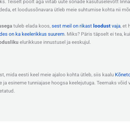
s. Teiselt poolt aga viitab uute sõnade kasutuselevõtt linn
deda, et loodussõnavara ütleb meie suhtumise kohta nii mõ
usega
tuleb elada koos,
sest meil on rikast
loodust
vaja
, et
ades on ka keelerikkus suurem
. Miks? Päris täpselt ei tea, ku
odusliku
elurikkuse innustusel ja eeskujul.
t, mida eesti keel meie ajaloo kohta ütleb, siis kaalu
Kõneto
ja esineme tunniajase hoogsa keelejutuga. Teemaks võid val
etatud.