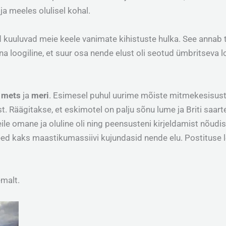
ja meeles olulisel kohal.
kuuluvad meie keele vanimate kihistuste hulka. See annab 
a loogiline, et suur osa nende elust oli seotud ümbritseva lo
,
mets
ja
meri
. Esimesel puhul uurime mõiste mitmekesisust
. Räägitakse, et eskimotel on palju sõnu lume ja Briti saar
ile omane ja oluline oli ning peensusteni kirjeldamist nõudi
eed kaks maastikumassiivi kujundasid nende elu. Postituse l
malt.