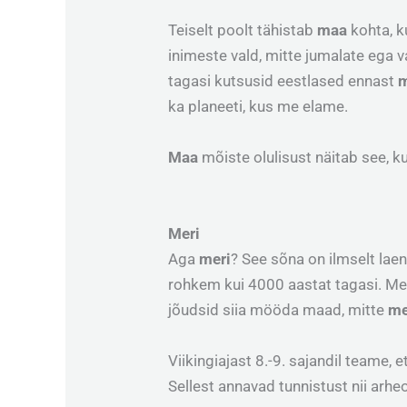
Teiselt poolt tähistab
maa
kohta, k
inimeste vald, mitte jumalate ega
tagasi kutsusid eestlased ennast
ka planeeti, kus me elame.
Maa
mõiste olulisust näitab see, 
Meri
Aga
meri
? See sõna on ilmselt laen
rohkem kui 4000 aastat tagasi. Me e
jõudsid siia mööda maad, mitte
me
Viikingiajast 8.-9. sajandil teame, 
Sellest annavad tunnistust nii arheo