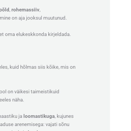
põld
,
rohemassiiv
,
mine on aja jooksul muutunud.
 et oma elukeskkonda
kirjeldada.
eeles, kuid hõlmas siis kõike, mis on
ol on väikesi taimeistikuid
eeles näha.
maastiku ja
loomastikuga
, kujunes
 teaduse arenemisega: vajati sõnu