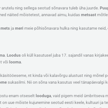
arutelu ning sellega seotud sõnavara tuleb üha juurde.
Puu
ed näited mõistetest, annavad aimu, kuidas
metsast
mõtle
,
mets
ja
meri
meie põhisõnavara hulka ning kasutame neid,
oma
.
Loodus
oli küll kasutusel juba 17. sajandil vanas kirjak
t või
looma
.
 käsitööeseme, nt kinda või kalavõrgu alustust ning mõnel po
oome
sukasilmi. Nii on sõna vana kasutus veel tänapäevalgi k
eostu enam otseselt
looduga
, vaid pigem meid ümbritseva 
olt on uue mõiste kujunemine seotud eesti keele, kultuuri ja