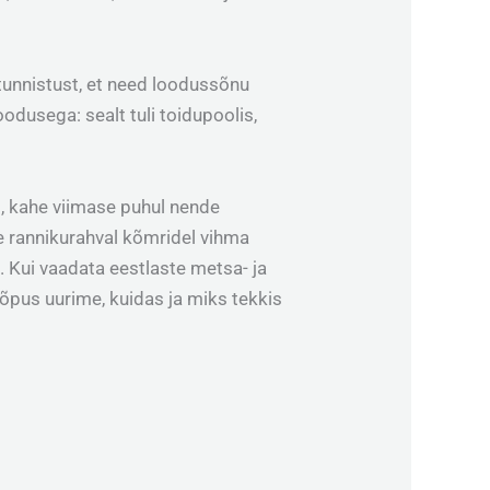
tunnistust, et need loodussõnu
odusega: sealt tuli toidupoolis,
, kahe viimase puhul nende
te rannikurahval kõmridel vihma
s. Kui vaadata eestlaste metsa- ja
õpus uurime, kuidas ja miks tekkis