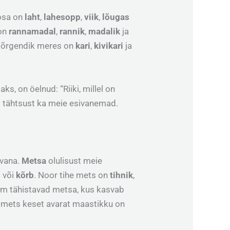
eosa on
laht
,
lahesopp
,
viik
,
lõugas
 on
rannamadal
,
rannik
,
madalik
ja
e kõrgendik meres on
kari
,
kivikari
ja
s, on öelnud: “Riiki, millel on
st tähtsust ka meie esivanemad.
 vana.
Metsa
olulisust meie
s
või
kõrb
. Noor tihe mets on
tihnik
,
jm tähistavad metsa, kus kasvab
e mets keset avarat maastikku on