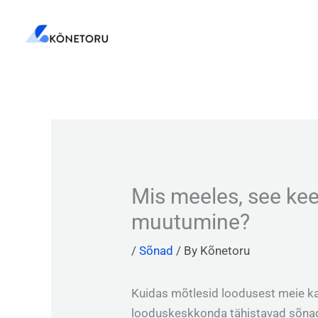
Skip
to
content
Mis meeles, see kee
muutumine?
/
Sõnad
/ By
Kõnetoru
Kuidas mõtlesid loodusest meie ka
looduskeskkonda tähistavad sõnad k