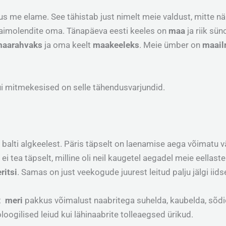
us me elame. See tähistab just nimelt meie valdust, mitte n
 vaimolendite oma. Tänapäeva eesti keeles on
maa
ja riik sü
maarahvaks
ja oma keelt
maakeeleks
. Meie ümber on
maai
kui mitmekesised on selle tähendusvarjundid.
 balti algkeelest. Päris täpselt on laenamise aega võimatu vä
i tea täpselt, milline oli neil kaugetel aegadel meie eellast
ritsi
. Samas on just veekogude juurest leitud palju jälgi iid
et
meri
pakkus võimalust naabritega suhelda, kaubelda, sõdi
loogilised leiud kui lähinaabrite tolleaegsed ürikud.