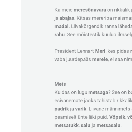
Ka meie
meresõnavara
on rikkali
ja
abajas
. Kitsas mereriba maisma
madal
. Liivakõrgendik ranna lähed
rahu
. See mõistestik kuulub ilmsel
President Lennart
Meri
, kes pidas
vaba juurdepääs
merele
, ei saa n
Mets
Kuidas on lugu
metsaga
? See on b
esivanemate jaoks tähistab rikkali
padrik
ja
varik
. Liivane männimets
peamiselt ühte liiki puid.
Võpsik
,
v
metsatukk
,
salu
ja
metsasalu
.