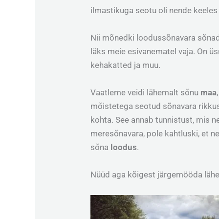
ilmastikuga seotu oli nende keeles 
Nii mõnedki loodussõnavara sõnad 
läks meie esivanematel vaja. On üsn
kehakatted ja muu.
Vaatleme veidi lähemalt sõnu
maa
mõistetega seotud sõnavara rikkust
kohta. See annab tunnistust, mis ne
meresõnavara, pole kahtluski, et n
sõna
loodus
.
Nüüd aga kõigest järgemööda lähe