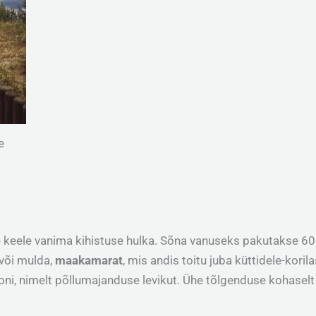
e
e keele vanima kihistuse hulka. Sõna vanuseks pakutakse 6
või mulda,
maakamarat
, mis andis toitu juba küttidele-koril
oni, nimelt põllumajanduse levikut. Ühe tõlgenduse kohaselt 