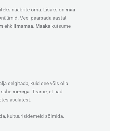
äiteks naabrite oma. Lisaks on
maa
nonüümid. Veel paarsada aastat
lm
ehk
ilmamaa
.
Maaks
kutsume
lja selgitada, kuid see võis olla
e suhe
merega
. Teame, et nad
setes asulatest.
da, kultuurisidemeid sõlmida.