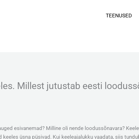
TEENUSED
les. Millest jutustab eesti loodus
uged esivanemad? Milline oli nende loodussõnavara? Keele
eeles üsna püsivad. Kui keeleajalukku vaadata, siis tundub