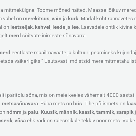
k ja mitmekülgne. Toome mõned näited. Maasse lõikuv mer
a vahel on
merekitsus
,
väin
ja
kurk
. Madal koht rannavetes
al on
leetseljak
,
kehvel
,
leede
ja
lee
. Laevadele ohtlik kivin
gelt
merd
sõitvate inimeste sõnavarra.
merd
eestlaste maailmavaate ja kultuuri peamiseks kujundajak
imetada väikeriigiks.” Usutavasti mõistsid mere mitmetahuli
alti päritolu sõna, mis on meie keeles vähemalt 4000 aastat
k
metsasõnavara
. Püha mets on
hiis
. Tihe põlismets on
laa
 on
nõmm
ja
palu
.
Kuusik
,
männik
,
kaasik
,
tammik
,
sarapik
õserik
,
võsa
ehk
rädi
on raiesmikule tekkiv noor mets. Väik