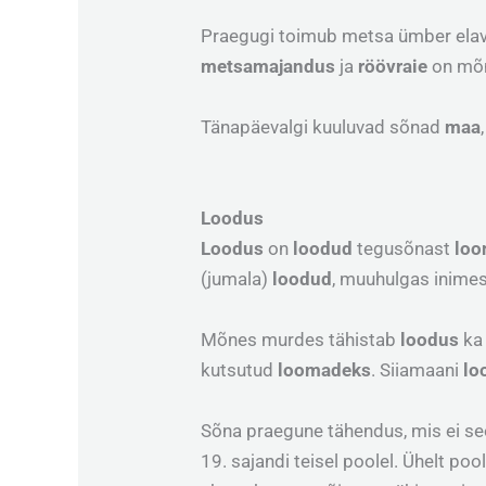
Praegugi toimub metsa ümber elav 
metsamajandus
ja
röövraie
on mõn
Tänapäevalgi kuuluvad sõnad
maa
Loodus
Loodus
on
loodud
tegusõnast
lo
(jumala)
loodud
, muuhulgas inimes
Mõnes murdes tähistab
loodus
ka
kutsutud
loomadeks
. Siiamaani
l
Sõna praegune tähendus, mis ei s
19. sajandi teisel poolel. Ühelt po