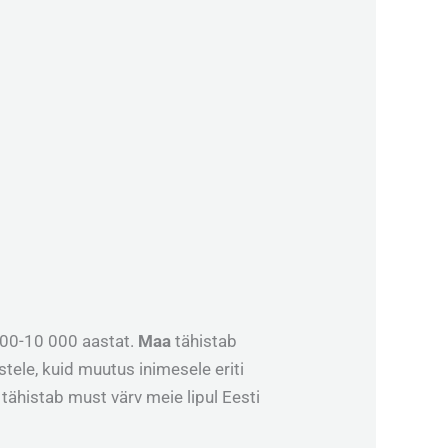
000-10 000 aastat.
Maa
tähistab
astele, kuid muutus inimesele eriti
tähistab must värv meie lipul Eesti