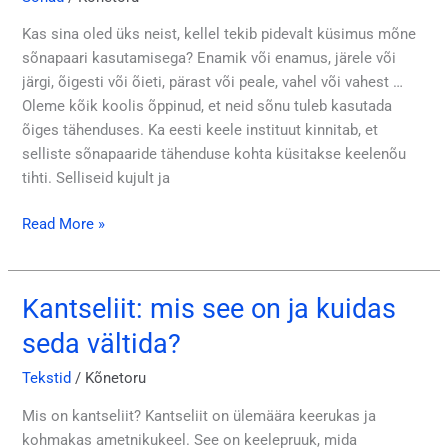
järgi?
Kuidas
Kas sina oled üks neist, kellel tekib pidevalt küsimus mõne
sarnasõnu
sõnapaari kasutamisega? Enamik või enamus, järele või
õigesti
järgi, õigesti või õieti, pärast või peale, vahel või vahest …
kasutada?
Oleme kõik koolis õppinud, et neid sõnu tuleb kasutada
õiges tähenduses. Ka eesti keele instituut kinnitab, et
selliste sõnapaaride tähenduse kohta küsitakse keelenõu
tihti. Selliseid kujult ja
Read More »
Kantseliit: mis see on ja kuidas
Kantseliit:
mis
seda vältida?
see
on
Tekstid
/
Kõnetoru
ja
Mis on kantseliit? Kantseliit on ülemäära keerukas ja
kuidas
kohmakas ametnikukeel. See on keelepruuk, mida
seda