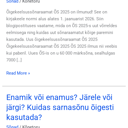
Sõnad
/
Kõnetoru
seal
uut?
Õigekeelsussõnaraamat ÕS 2025 on ilmunud! See on
Kuidas
kirjakeele normi alus alates 1. jaanuarist 2026. Siin
kasutada?
blogipostituses vaatame, mida on ÕS 2025-s uut võrreldes
eelmisega ning kuidas uut sõnaraamatut kõige paremini
kasutada. Uus õigekeelsussõnaraamat ÕS 2025
Õigekeelsussõnaraamat ÕS 2025 ÕS 2025 ilmus nii veebis
kui paberil. Uues ÕS-is on u 60 000 märksõna, sealhulgas
7000 […]
Read More »
Enamik või enamus? Järele või
Enamik
või
järgi? Kuidas sarnasõnu õigesti
enamus?
kasutada?
Järele
või
Sõnad
/
Kõnetoru