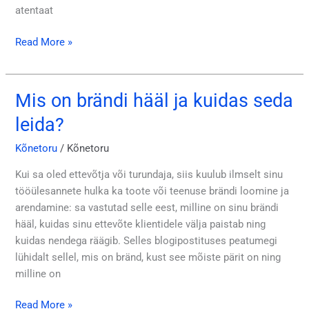
atentaat
Read More »
Mis on brändi hääl ja kuidas seda
Mis
on
leida?
brändi
hääl
Kõnetoru
/
Kõnetoru
ja
Kui sa oled ettevõtja või turundaja, siis kuulub ilmselt sinu
kuidas
tööülesannete hulka ka toote või teenuse brändi loomine ja
seda
arendamine: sa vastutad selle eest, milline on sinu brändi
leida?
hääl, kuidas sinu ettevõte klientidele välja paistab ning
kuidas nendega räägib. Selles blogipostituses peatumegi
lühidalt sellel, mis on bränd, kust see mõiste pärit on ning
milline on
Read More »