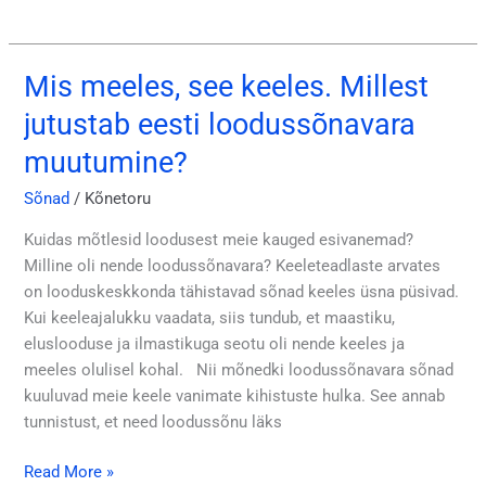
Mis meeles, see keeles. Millest
Mis
meeles,
jutustab eesti loodussõnavara
see
muutumine?
keeles.
Millest
Sõnad
/
Kõnetoru
jutustab
eesti
Kuidas mõtlesid loodusest meie kauged esivanemad?
loodussõnavara
Milline oli nende loodussõnavara? Keeleteadlaste arvates
muutumine?
on looduskeskkonda tähistavad sõnad keeles üsna püsivad.
Kui keeleajalukku vaadata, siis tundub, et maastiku,
eluslooduse ja ilmastikuga seotu oli nende keeles ja
meeles olulisel kohal. Nii mõnedki loodussõnavara sõnad
kuuluvad meie keele vanimate kihistuste hulka. See annab
tunnistust, et need loodussõnu läks
Read More »