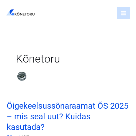
Skip
to
content
Kõnetoru
Õigekeelsussõnaraamat ÕS 2025
Õigekeelsussõnaraamat
ÕS
– mis seal uut? Kuidas
2025
kasutada?
–
mis