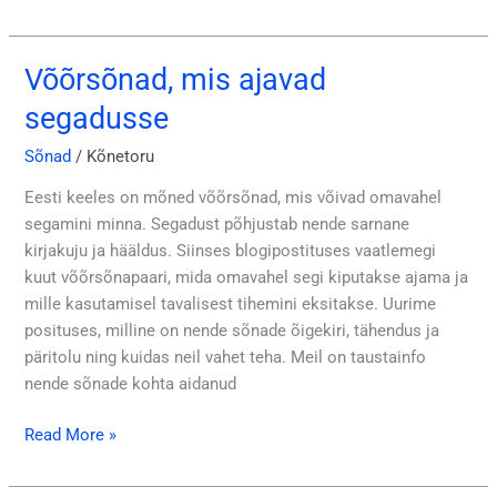
Võõrsõnad, mis ajavad
Võõrsõnad,
mis
segadusse
ajavad
segadusse
Sõnad
/
Kõnetoru
Eesti keeles on mõned võõrsõnad, mis võivad omavahel
segamini minna. Segadust põhjustab nende sarnane
kirjakuju ja hääldus. Siinses blogipostituses vaatlemegi
kuut võõrsõnapaari, mida omavahel segi kiputakse ajama ja
mille kasutamisel tavalisest tihemini eksitakse. Uurime
posituses, milline on nende sõnade õigekiri, tähendus ja
päritolu ning kuidas neil vahet teha. Meil on taustainfo
nende sõnade kohta aidanud
Read More »