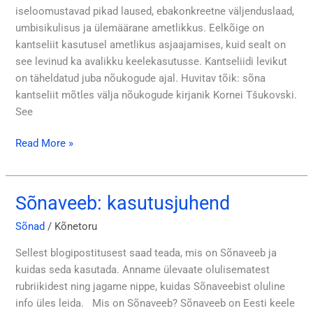
iseloomustavad pikad laused, ebakonkreetne väljenduslaad,
vältida?
umbisikulisus ja ülemäärane ametlikkus. Eelkõige on
kantseliit kasutusel ametlikus asjaajamises, kuid sealt on
see levinud ka avalikku keelekasutusse. Kantseliidi levikut
on täheldatud juba nõukogude ajal. Huvitav tõik: sõna
kantseliit mõtles välja nõukogude kirjanik Kornei Tšukovski.
See
Read More »
Sõnaveeb: kasutusjuhend
Sõnaveeb:
kasutusjuhend
Sõnad
/
Kõnetoru
Sellest blogipostitusest saad teada, mis on Sõnaveeb ja
kuidas seda kasutada. Anname ülevaate olulisematest
rubriikidest ning jagame nippe, kuidas Sõnaveebist oluline
info üles leida. Mis on Sõnaveeb? Sõnaveeb on Eesti keele