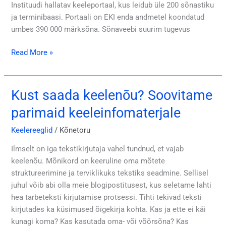
Instituudi hallatav keeleportaal, kus leidub üle 200 sõnastiku
ja terminibaasi. Portaali on EKI enda andmetel koondatud
umbes 390 000 märksõna. Sõnaveebi suurim tugevus
Read More »
Kust saada keelenõu? Soovitame
Kust
saada
parimaid keeleinfomaterjale
keelenõu?
Soovitame
Keelereeglid
/
Kõnetoru
parimaid
Ilmselt on iga tekstikirjutaja vahel tundnud, et vajab
keeleinfomaterjale
keelenõu. Mõnikord on keeruline oma mõtete
struktureerimine ja terviklikuks tekstiks seadmine. Sellisel
juhul võib abi olla meie blogipostitusest, kus seletame lahti
hea tarbeteksti kirjutamise protsessi. Tihti tekivad teksti
kirjutades ka küsimused õigekirja kohta. Kas ja ette ei käi
kunagi koma? Kas kasutada oma- või võõrsõna? Kas