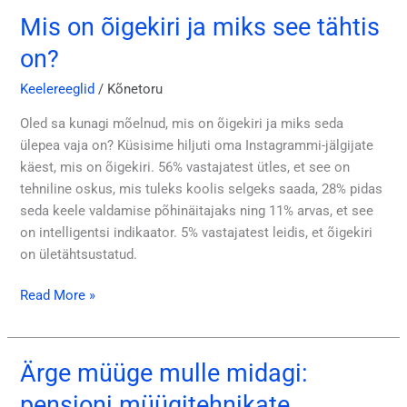
Mis on õigekiri ja miks see tähtis
Mis
on
on?
õigekiri
ja
Keelereeglid
/
Kõnetoru
miks
Oled sa kunagi mõelnud, mis on õigekiri ja miks seda
see
ülepea vaja on? Küsisime hiljuti oma Instagrammi-jälgijate
tähtis
käest, mis on õigekiri. 56% vastajatest ütles, et see on
on?
tehniline oskus, mis tuleks koolis selgeks saada, 28% pidas
seda keele valdamise põhinäitajaks ning 11% arvas, et see
on intelligentsi indikaator. 5% vastajatest leidis, et õigekiri
on ületähtsustatud.
Read More »
Ärge müüge mulle midagi:
Ärge
müüge
pensioni müügitehnikate