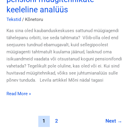
mulle
keeleline analüüs
midagi:
pensioni
Tekstid
/
Kõnetoru
müügitehnikate
keeleline
Kas sina oled kaubanduskeskuses sattunud müügiagendi
analüüs
tähelepanu orbiiti, ise seda tahtmata? Võib-olla oled end
seejuures tundnud ebamugavalt, kuid sellegipoolest
müügiagenti tahtmatult kuulama jäänud, lasknud oma
isikuandmeid vaadata või otsustanud koguni pensionifondi
vahetada? Tegelikult pole oluline, kas oled või ei. Kui sind
huvitavad müügitehnikad, võiks see juhtumianalüüs sulle
põnev tunduda. Levila artikkel Mõni nädal tagasi
Read More »
1
2
Next
→